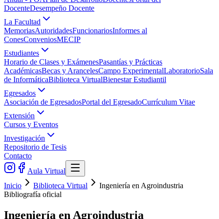
Docente
Desempeño Docente
La Facultad
Memorias
Autoridades
Funcionarios
Informes al
Cones
Convenios
MECIP
Estudiantes
Horario de Clases y Exámenes
Pasantías y Prácticas
Académicas
Becas y Aranceles
Campo Experimental
Laboratorio
Sala
de Informática
Biblioteca Virtual
Bienestar Estudiantil
Egresados
Asociación de Egresados
Portal del Egresado
Currículum Vitae
Extensión
Cursos y Eventos
Investigación
Repositorio de Tesis
Contacto
Aula Virtual
Inicio
Biblioteca Virtual
Ingeniería en Agroindustria
Bibliografía oficial
Ingeniería en Agroindustria