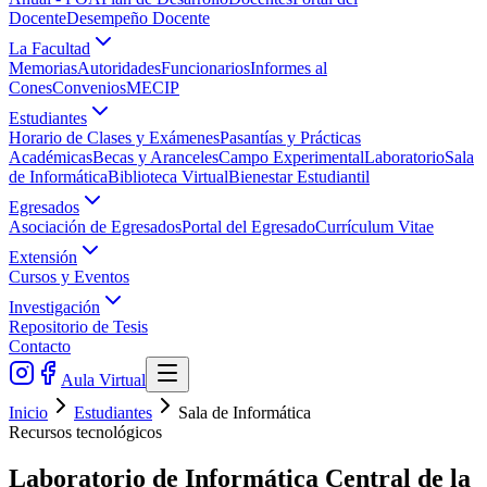
Docente
Desempeño Docente
La Facultad
Memorias
Autoridades
Funcionarios
Informes al
Cones
Convenios
MECIP
Estudiantes
Horario de Clases y Exámenes
Pasantías y Prácticas
Académicas
Becas y Aranceles
Campo Experimental
Laboratorio
Sala
de Informática
Biblioteca Virtual
Bienestar Estudiantil
Egresados
Asociación de Egresados
Portal del Egresado
Currículum Vitae
Extensión
Cursos y Eventos
Investigación
Repositorio de Tesis
Contacto
Aula Virtual
Inicio
Estudiantes
Sala de Informática
Recursos tecnológicos
Laboratorio de Informática Central de la