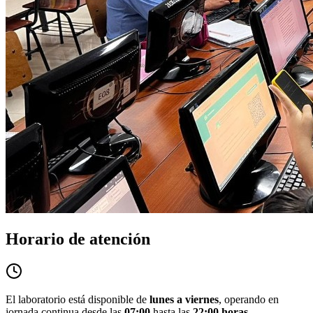
Horario de atención
El laboratorio está disponible de
lunes a viernes
, operando en
jornada continua desde las
07:00
hasta las
22:00 horas
.