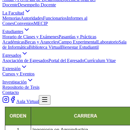
Docente
Desempeño Docente
La Facultad
Memorias
Autoridades
Funcionarios
Informes al
Cones
Convenios
MECIP
Estudiantes
Horario de Clases y Exámenes
Pasantías y Prácticas
Académicas
Becas y Aranceles
Campo Experimental
Laboratorio
Sala
de Informática
Biblioteca Virtual
Bienestar Estudiantil
Egresados
Asociación de Egresados
Portal del Egresado
Currículum Vitae
Extensión
Cursos y Eventos
Investigación
Repositorio de Tesis
Contacto
Aula Virtual