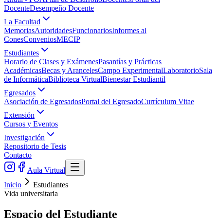
Docente
Desempeño Docente
La Facultad
Memorias
Autoridades
Funcionarios
Informes al
Cones
Convenios
MECIP
Estudiantes
Horario de Clases y Exámenes
Pasantías y Prácticas
Académicas
Becas y Aranceles
Campo Experimental
Laboratorio
Sala
de Informática
Biblioteca Virtual
Bienestar Estudiantil
Egresados
Asociación de Egresados
Portal del Egresado
Currículum Vitae
Extensión
Cursos y Eventos
Investigación
Repositorio de Tesis
Contacto
Aula Virtual
Inicio
Estudiantes
Vida universitaria
Espacio del Estudiante