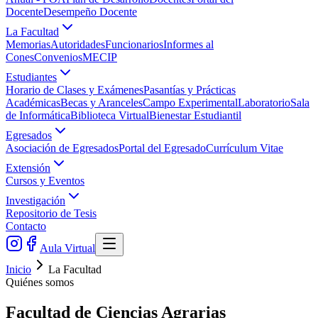
Docente
Desempeño Docente
La Facultad
Memorias
Autoridades
Funcionarios
Informes al
Cones
Convenios
MECIP
Estudiantes
Horario de Clases y Exámenes
Pasantías y Prácticas
Académicas
Becas y Aranceles
Campo Experimental
Laboratorio
Sala
de Informática
Biblioteca Virtual
Bienestar Estudiantil
Egresados
Asociación de Egresados
Portal del Egresado
Currículum Vitae
Extensión
Cursos y Eventos
Investigación
Repositorio de Tesis
Contacto
Aula Virtual
Inicio
La Facultad
Quiénes somos
Facultad de Ciencias Agrarias